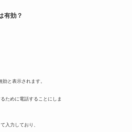
eは有効？
が無効と表示されます。
認するために電話することにしま
って入力しており、