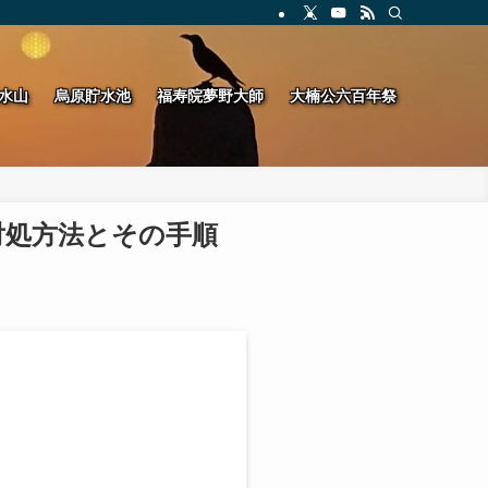
水山
烏原貯水池
福寿院夢野大師
大楠公六百年祭
対処方法とその手順