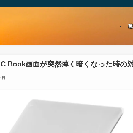
菊
AC Book画面が突然薄く暗くなった時の
月4日