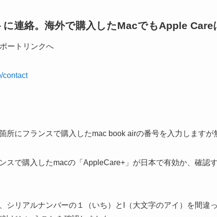
連絡。海外で購入したMacでもApple Car
サポートリンクへ
p/contact
所にフランスで購入したmac book airの番号を入力します
スで購入したmacの「AppleCare+」が日本で有効か、確
、シリアルナンバーの１（いち）とI（大文字のアイ）を間違