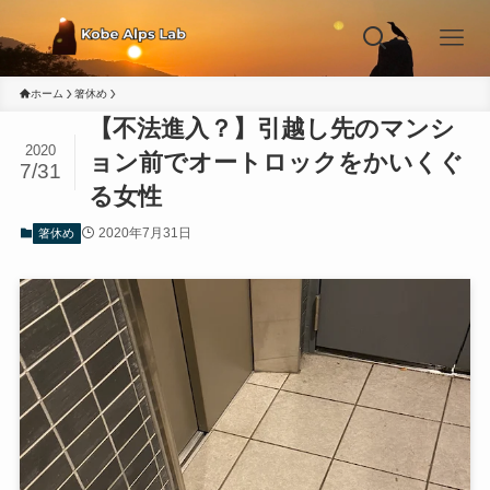
ホーム
箸休め
【不法進入？】引越し先のマンシ
2020
ョン前でオートロックをかいくぐ
7/31
る女性
2020年7月31日
箸休め