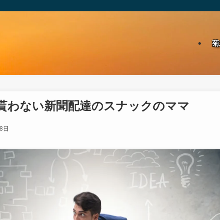
菊
貰わない新聞配達のスナックのママ
月8日