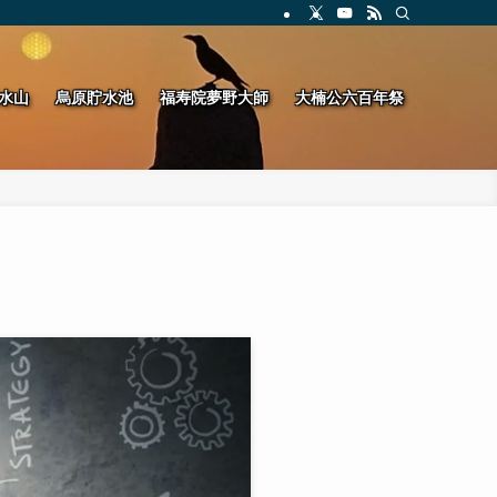
水山
烏原貯水池
福寿院夢野大師
大楠公六百年祭