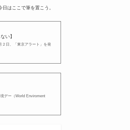
今日はここで筆を置こう。
えない】
月２日、「東京アラート」を発
orld Enviroment