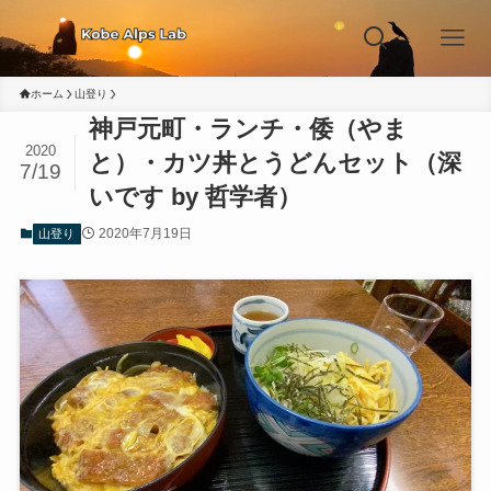
ホーム
山登り
神戸元町・ランチ・倭（やま
2020
と）・カツ丼とうどんセット（深
7/19
いです by 哲学者）
2020年7月19日
山登り