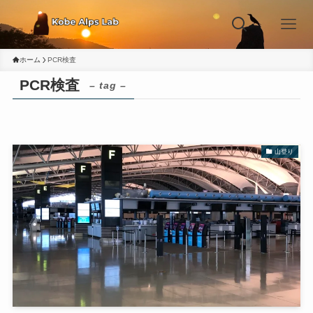
ホーム
PCR検査
PCR検査
– tag –
山登り